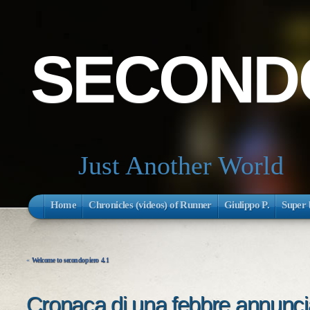
SECONDO
Just Another World
Home
Chronicles (videos) of Runner
Giulippo P.
Super 
«
Welcome to secondopiero 4.1
Cronaca di una febbre annunci