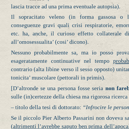
lascia tracce ad una prima eventuale autopsia).
Il sopracitato veleno (in forma gassosa o l
conseguenze gravi quali crisi respiratorie, emor
etc. ha, anche, il curioso effetto collaterale d
all’omosessualita’ (cosi’ dicono).
Nessuno probabilmente sa, ma io posso prova
esageratamente continuative nel tempo
probab
contrario (alta libine verso il sesso opposto) uni
tonicita’ muscolare (pettorali in primis).
[D’altronde se una persona fosse seria
non fare
sulle (in)certezze della chiesa ma rigorosa ricerca
– titolo della tesi di dottorato:
“Infrocire le perso
Se il piccolo Pier Alberto Passarini non doveva s
(
altrimenti l’avrebbe saputo ben prima dell’apoca