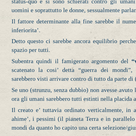
status-quo e si sono schierati contro gli uman
uomini e soprattutto le donne, sessualmente parla
Il fattore determinante alla fine sarebbe il num
inferiorita’.
Detto questo ci sarebbe ancora equilibrio perche
spazio per tutti.
Subentra quindi il famigerato argomento del
“
scatenato la cosi’ detta “guerra dei mondi”,
sarebbero visti arrivare contro di tutto da parte di (
Se uno (strunzu, senza dubbio) non avesse avuto le
ora gli umani sarebbero tutti estinti nella placida
Il creato e’ tuttavia ordinato verticalmente, in 
ahime’, i pessimi (il pianeta Terra e in parallelo 
mondi da quanto ho capito una certa selezione/gius