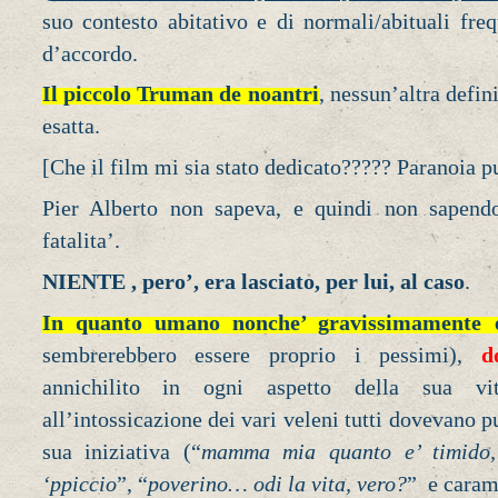
suo contesto abitativo e di normali/abituali fre
d’accordo.
Il piccolo Truman de noantri
, nessun’altra defin
esatta.
[Che il film mi sia stato dedicato????? Paranoia pu
Pier Alberto non sapeva, e quindi non sapendo
fatalita’.
NIENTE , pero’, era lasciato, per lui, al caso
.
In quanto umano nonche’ gravissimamente e
sembrerebbero essere proprio i pessimi),
d
annichilito in ogni aspetto della sua vi
all’intossicazione dei vari veleni tutti dovevano
sua iniziativa (“
mamma mia quanto e’ timido, 
‘ppiccio
”, “
poverino… odi la vita, vero?
” e carame