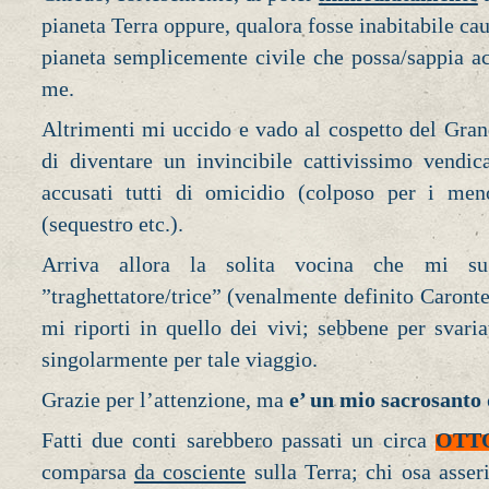
pianeta Terra oppure, qualora fosse inabitabile cau
pianeta semplicemente civile che possa/sappia a
me.
Altrimenti mi uccido e vado al cospetto del Gran
di diventare un invincibile cattivissimo vendic
accusati tutti di omicidio (colposo per i men
(sequestro etc.).
Arriva allora la solita vocina che mi su
”traghettatore/trice” (venalmente definito Caront
mi riporti in quello dei vivi; sebbene per svaria
singolarmente per tale viaggio.
Grazie per l’attenzione, ma
e’ un mio sacrosanto 
Fatti due conti sarebbero passati un circa
OTT
comparsa
da cosciente
sulla Terra; chi osa asse