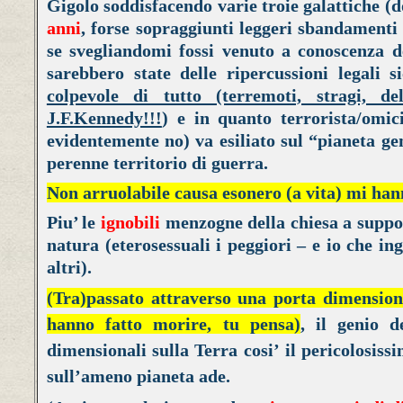
Gigolo soddisfacendo varie troie galattiche (d
anni
, forse sopraggiunti leggeri sbandamenti 
se svegliandomi fossi venuto a conoscenza de
sarebbero state delle ripercussioni legali s
colpevole di tutto (terremoti, stragi, d
J.F.Kennedy!!!
) e in quanto terrorista/omi
evidentemente no) va esiliato sul “pianeta g
perenne territorio di guerra.
Non arruolabile causa esonero (a vita) mi hann
Piu’ le
ignobili
menzogne della chiesa a suppo
natura (eterosessuali i peggiori – e io che in
altri).
(Tra)passato attraverso una porta dimension
hanno fatto morire, tu pensa)
, il genio d
dimensionali sulla Terra cosi’
il pericolosiss
sull’ameno pianeta ade.