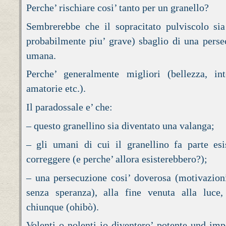
Perche’ rischiare cosi’ tanto per un granello?
Sembrerebbe che il sopracitato pulviscolo sia
probabilmente piu’ grave) sbaglio di una perse
umana.
Perche’ generalmente migliori (bellezza, inte
amatorie etc.).
Il paradossale e’ che:
– questo granellino sia diventato una valanga;
– gli umani di cui il granellino fa parte esi
correggere (e perche’ allora esisterebbero?);
– una persecuzione cosi’ doverosa (motivazioni
senza speranza), alla fine venuta alla luce,
chiunque (ohibò).
Volenti o nolenti io diventero’ potente und im