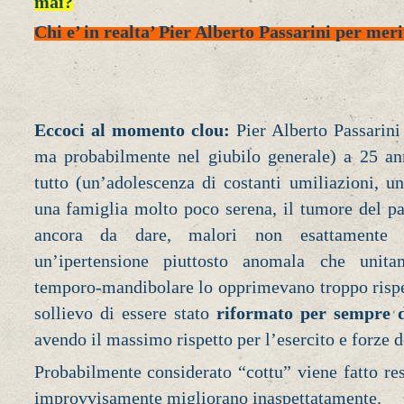
mai?
Chi e’ in realta’ Pier Alberto Passarini per mer
Eccoci al momento clou:
Pier Alberto Passarini
ma probabilmente nel giubilo generale) a 25 ann
tutto (un’adolescenza di costanti umiliazioni, un 
una famiglia molto poco serena, il tumore del p
ancora da dare, malori non esattamente a
un’ipertensione piuttosto anomala che uni
temporo-mandibolare lo opprimevano troppo rispe
sollievo di essere stato
riformato per sempre d
avendo il massimo rispetto per l’esercito e forze d
Probabilmente considerato “cottu” viene fatto res
improvvisamente migliorano inaspettatamente.