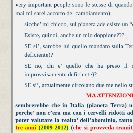
v
ery
i
mportant
p
eople sono le stesse di quando 
mai mi sarei accorto del cambiamento):
sicche’ mi chiedo, sul pianeta ade esiste un 
Esiste, quindi, anche un mio doppione???
SE si’, sarebbe lui quello mandato sulla Ter
deficiente)?
SE no, chi e’ quello che ha preso il mi
improvvisamente deficiente)?
SE si’, attualmente circolano due me nello s
MA ATTENZIONE
sembrerebbe che in Italia (pianeta Terra) ne
perche’ non c’era ma con i cervelli ridotti ad
poter valutare la realta’ dell’abominio, tant
tre anni
(2009-2012)
(
che si provveda tramite