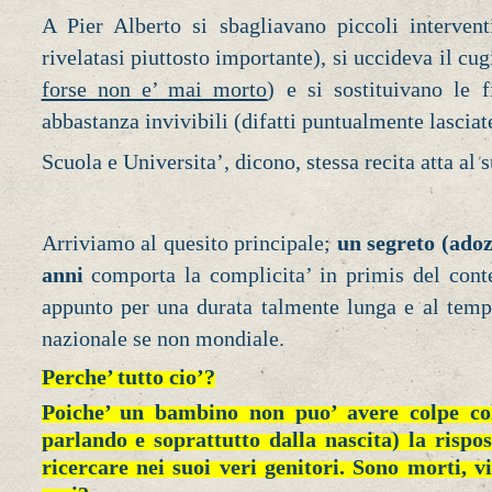
A Pier Alberto si sbagliavano piccoli interven
rivelatasi piuttosto importante), si uccideva il cu
forse non e’ mai morto
) e si sostituivano le 
abbastanza invivibili (difatti puntualmente lasciat
Scuola e Universita’, dicono, stessa recita atta al
Arriviamo al quesito principale;
un segreto (adoz
anni
comporta la complicita’ in primis del conte
appunto per una durata talmente lunga e al tempo
nazionale se non mondiale.
Perche’ tutto cio’?
Poiche’ un bambino non puo’ avere colpe col
parlando e soprattutto dalla nascita) la rispo
ricercare nei suoi veri genitori. Sono morti, vi