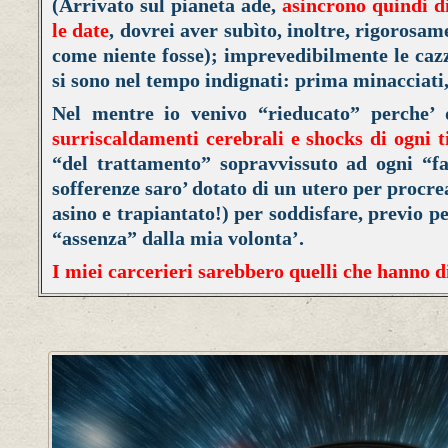
(Arrivato sul pianeta ade,
asincrono quindi di
le date
, dovrei aver subìto, inoltre, rigorosa
come niente fosse); i
mprevedibilmente le caz
si sono nel tempo indignati: prima minacciati,
Nel mentre io venivo
“
rieducato” perche’ 
surriscaldamenti cerebrali e shocks di ogni t
“del trattamento” sopravvissuto ad ogni “f
sofferenze saro’ dotato di un utero per procre
asino e trapiantato!) per soddisfare, previo p
“assenza” dalla mia volonta’.
I miei carcerieri sarebbero quelli che hanno d