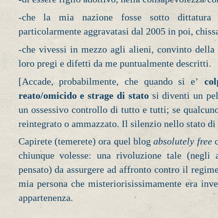
-che la mia nazione fosse sotto dittatura d
particolarmente aggravatasi dal 2005 in poi, chiss
-che vivessi in mezzo agli alieni, convinto della u
loro pregi e difetti da me puntualmente descritti.
[Accade, probabilmente, che quando si e’
col
reato/omicido e strage di stato
si diventi un pel
un ossessivo controllo di tutto e tutti; se qualcun
reintegrato o ammazzato. Il silenzio nello stato di 
Capirete (temerete) ora quel blog
absolutely free
c
chiunque volesse: una rivoluzione tale (negli
pensato) da assurgere ad affronto contro il regim
mia persona che misteriorisissimamente era invec
appartenenza.