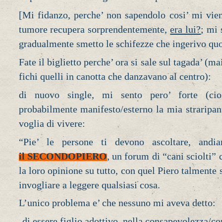
[Mi fidanzo, perche’ non sapendolo cosi’ mi vie
tumore recupera sorprendentemente,
era lui?
; mi
gradualmente smetto le schifezze che ingerivo qu
Fate il biglietto perche’ ora si sale sul tagada’ (m
fichi quelli in canotta che danzavano al centro):
di nuovo single, mi sento pero’ forte (c
probabilmente manifesto/esterno la mia straripa
voglia di vivere:
“Pie’ le persone ti devono ascoltare, and
il SECONDOPIERO
, un forum di “cani sciolti”
la loro opinione su tutto, con quel Piero talmente
invogliare a leggere qualsiasi cosa.
L’unico problema e’ che nessuno mi aveva detto:
-di essere figlio adottivo, nella consapevolezza/co