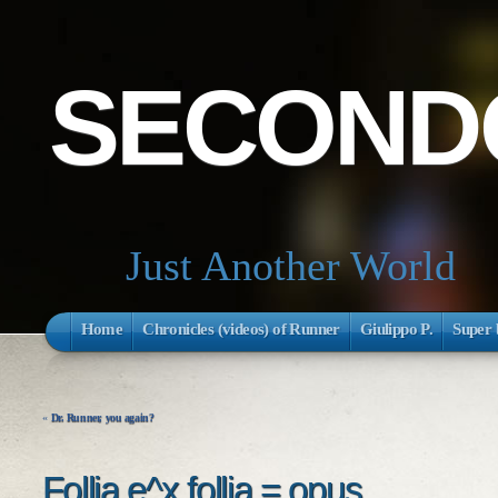
SECONDO
Just Another World
Home
Chronicles (videos) of Runner
Giulippo P.
Super 
«
Dr. Runner, you again?
Follia e^x follia = opus