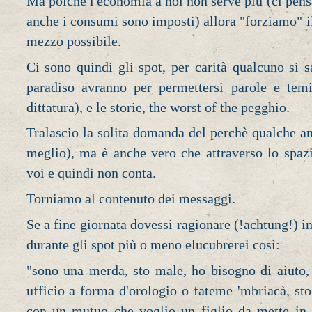
Ma poichè l'economia a noi non serve più (ci pens
anche i consumi sono imposti) allora "forziamo" 
mezzo possibile.
Ci sono quindi gli spot, per carità qualcuno si s
paradiso avranno per permettersi parole e tem
dittatura), e le storie, the worst of the pegghio.
Tralascio la solita domanda del perchè qualche an
meglio), ma è anche vero che attraverso lo spaz
voi e quindi non conta.
Torniamo al contenuto dei messaggi.
Se a fine giornata dovessi ragionare (!achtung!) in
durante gli spot più o meno elucubrerei così:
"sono una merda, sto male, ho bisogno di aiuto
ufficio a forma d'orologio o fateme 'mbriacà, st
con un mutuo che voglio un figlio da mette in 