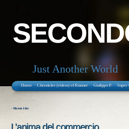
SECONDO
Just Another World
Home
Chronicles (videos) of Runner
Giulippo P.
Super 
«
Ma non è che
L’anima del commercio