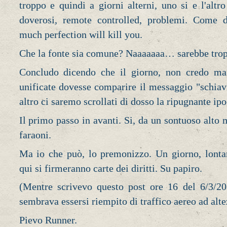
troppo e quindi a giorni alterni, uno si e l'altr
doverosi, remote controlled, problemi. Come d
much perfection will kill you.
Che la fonte sia comune? Naaaaaaa… sarebbe trop
Concludo dicendo che il giorno, non credo man
unificate dovesse comparire il messaggio "schiavi
altro ci saremo scrollati di dosso la ripugnante ipo
Il primo passo in avanti. Si, da un sontuoso alto
faraoni.
Ma io che può, lo premonizzo. Un giorno, lonta
qui si firmeranno carte dei diritti. Su papiro.
(Mentre scrivevo questo post ore 16 del 6/3/201
sembrava essersi riempito di traffico aereo ad alte
Pievo Runner.