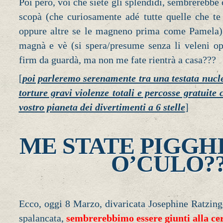
Poi però, voi che siete gli splendidi, sembrerebbe
scopà (che curiosamente adé tutte quelle che te 
oppure altre se le magneno prima come Pamela)
magnà e vè (si spera/presume senza li veleni op
firm da guardà, ma non me fate rientrà a casa???
[
poi parleremo serenamente tra una testata nuclea
torture gravi violenze totali e percosse gratuite 
vostro pianeta dei divertimenti a 6 stelle
]
ME STATE PIGGH
O’CULO?
Ecco, oggi 8 Marzo, divaricata Josephine Ratzing
spalancata,
sembrerebbimo essere giunti alla ce