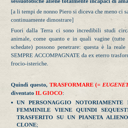
sessuofobiche aliene totalmente incapaci di am
[a li tempi de nonno Piero si diceva che meno ci s
continuamente dimostrare]
Fuori dalla Terra ci sono incredibili studi cir
animale, come quanto e in quali vagine (tutte
schedate) possono penetrare: questa è la reale 
SEMPRE ACCOMPAGNATE da ex eterro trasforma
frocio-isteriche.
Quindi questo,
TRASFORMARE (
= EUGENET
diventato
IL GIOCO
:
UN PERSONAGGIO NOTORIAMENTE 
FEMMINILE VIENE QUINDI SEQUES
TRASFERITO SU UN PIANETA ALIEN
CLONE
;