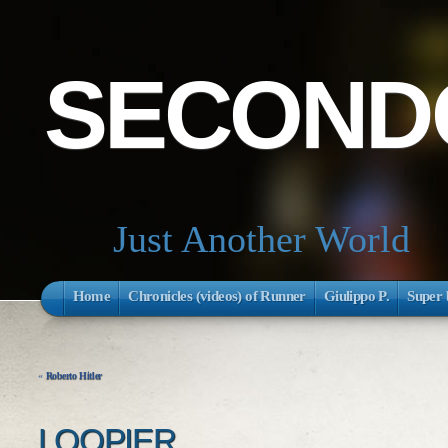
SECONDO
Just Another World
Home
Chronicles (videos) of Runner
Giulippo P.
Super 
«
Roberto Hitler
LOOPIER