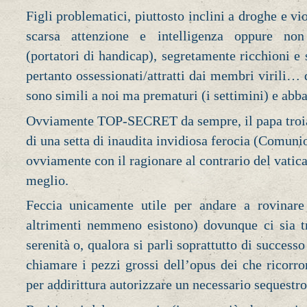
Figli problematici, piuttosto inclini a droghe e vio
scarsa attenzione e intelligenza oppure no
(portatori di handicap), segretamente ricchioni 
pertanto ossessionati/attratti dai membri virili…
sono simili a noi ma prematuri (i settimini) e abba
Ovviamente TOP-SECRET da sempre, il papa troia l
di una setta di inaudita invidiosa ferocia (Comuni
ovviamente con il ragionare al contrario del vatic
meglio.
Feccia unicamente utile per andare a rovinare
altrimenti nemmeno esistono) dovunque ci sia t
serenità o, qualora si parli soprattutto di success
chiamare i pezzi grossi dell’opus dei che ricorro
per addirittura autorizzare un necessario sequestro