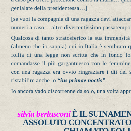
genialate della presidentessa…]
[se vuoi la compagnia di una ragazza devi attaccar
numeri a caso… altro divertentissimo passatemp
Qualcosa di tanto stratosferico la sua immensità 
(almeno che io sappia) qui in Italia è sembrato q
follia di una legge non scritta che in fondo fo
comandasse il più gargantuesco con le femmine
con una ragazza era ovvio ringraziare i dii del 
ristabilire anche lo
“ius primae noctis”
.
Io ancora vado discorrenne da solo, una volta appre
silvia berlusconi
È IL SUINAME
ASSOLUTO CONCENTRATO 
CHIAMATO FOL