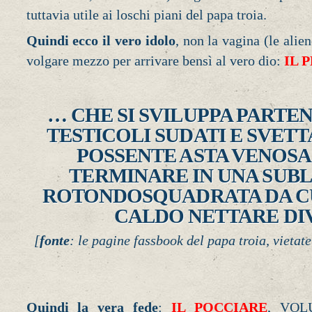
tuttavia utile ai loschi piani del papa troia.
Quindi ecco il vero idolo
, non la vagina (le ali
volgare mezzo per arrivare bensì al vero dio:
IL 
… CHE SI SVILUPPA PARTE
TESTICOLI SUDATI E SVET
POSSENTE ASTA VENOSA
TERMINARE IN UNA SUB
ROTONDOSQUADRATA DA CU
CALDO NETTARE D
[
fonte
: le pagine fassbook del papa troia, vietate 
Quindi la vera fede
:
IL POCCIARE
, VOL