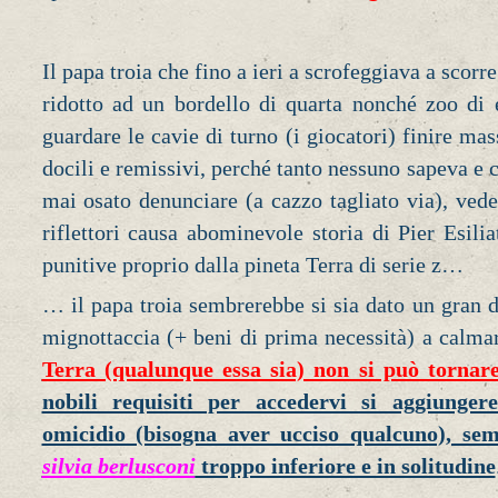
Il papa troia che fino a ieri a scrofeggiava a scorr
ridotto ad un bordello di quarta nonché zoo di 
guardare le cavie di turno (i giocatori) finire mas
docili e remissivi, perché tanto nessuno sapeva 
mai osato denunciare (a cazzo tagliato via), vede
riflettori causa abominevole storia di Pier Esili
punitive proprio dalla pineta Terra di serie z…
… il papa troia sembrerebbe si sia dato un gran d
mignottaccia (+ beni di prima necessità) a calma
Terra (qualunque essa sia) non si può tornar
nobili requisiti per accedervi si aggiunger
omicidio (bisogna aver ucciso qualcuno), se
silvia berlusconi
troppo inferiore e in solitudine