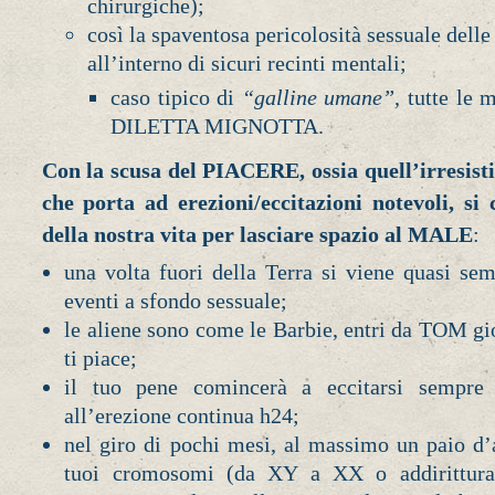
chirurgiche);
così la spaventosa pericolosità sessuale dell
all’interno di sicuri recinti mentali;
caso tipico di
“galline umane”
, tutte le
DILETTA MIGNOTTA.
Con la scusa del PIACERE, ossia quell’irresisti
che porta ad erezioni/eccitazioni notevoli, si 
della nostra vita per lasciare spazio al MALE
:
una volta fuori della Terra si viene quasi semp
eventi a sfondo sessuale;
le aliene sono come le Barbie, entri da TOM gio
ti piace;
il tuo pene comincerà a eccitarsi sempre 
all’erezione continua h24;
nel giro di pochi mesi, al massimo un paio d’
tuoi cromosomi (da XY a XX o addirittur