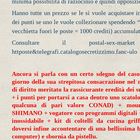
minima possibilità di raziocinio e quindi opposizi
Hanno tutte un prezzo se le si vuole acquistare i
dei punti se uno le vuole collezionare spendendo
“
vecchietta fuori le poste = 1000 crediti) accumulati
Consultare il postal-sex-mar
httposte&telegrafi.catalogosecretizzimo.fanc-ulo
Ancora si parla con un certo sdegno del caso
giorno della sua strepitosa consacrazione ne
di diritto meritato la rassicurante eredità dei s
+ i punti per portarsi a casa dentro uno scato
qualcuna di pari valore CONAD) + moun
SHIMANO + vogatore con programmi digitali + s
inossidabile + kit di coltelli da cucina gr
doversi infine accontentare di una bellissima 
computer) e sbornia da pistellu.