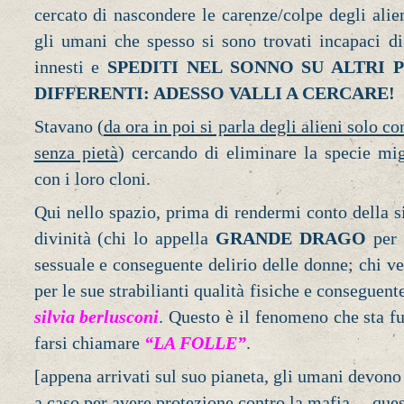
cercato di nascondere le carenze/colpe degli alie
gli umani che spesso si sono trovati incapaci di
innesti e
SPEDITI NEL SONNO SU ALTRI 
DIFFERENTI: ADESSO VALLI A CERCARE!
Stavano (
da ora in poi si parla degli alieni solo co
senza pietà
) cercando di eliminare la specie migl
con i loro cloni.
Qui nello spazio, prima di rendermi conto della s
divinità (chi lo appella
GRANDE DRAGO
per 
sessuale e conseguente delirio delle donne; chi v
per le sue strabilianti qualità fisiche e conseguent
silvia berlusconi
. Questo è il fenomeno che sta fuo
farsi chiamare
“LA FOLLE”
.
[appena arrivati sul suo pianeta, gli umani devono
a caso per avere protezione contro la mafia… ques