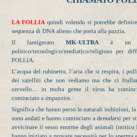
LA FOLLIA
quindi volendo si potrebbe definir
sequenza di DNA alieno che porta alla pazzia.
Il famigerato
MK-ULTRA
è un invi
politico/tecnologico/mediatico/religioso per di
FOLLIA.
L’acqua del rubinetto, l’aria che si respira, i poll
dei satelliti che non vediamo ma che ci fr
cervello… in molta gente il virus ha cominc
cominciato a impazzire.
Significa che hanno perso le naturali inibizioni, l
sono andati e hanno cominciato a denudarsi per s
avvicinare il sesso enorme degli animali (mitico 
hanno iniziato a provare necessità per lo sperma e