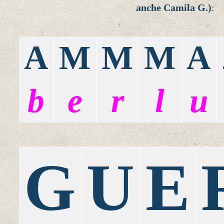
anche Camila G.)
:
A
M
M
M
A
b
e
r
l
u
G
U
E