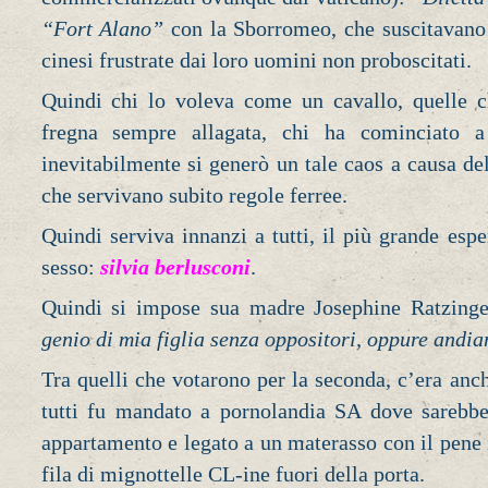
“Fort Alano”
con la Sborromeo, che suscitavano f
cinesi frustrate dai loro uomini non proboscitati.
Quindi chi lo voleva come un cavallo, quelle 
fregna sempre allagata, chi ha cominciato a
inevitabilmente si generò un tale caos a causa de
che servivano subito regole ferree.
Quindi serviva innanzi a tutti, il più grande espe
sesso:
silvia berlusconi
.
Quindi si impose sua madre Josephine Ratzing
genio di mia figlia senza oppositori, oppure andi
Tra quelli che votarono per la seconda, c’era an
tutti fu mandato a pornolandia SA dove sarebbe
appartamento e legato a un materasso con il pene 
fila di mignottelle CL-ine fuori della porta.