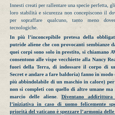
Innesti creati per rallentare una specie perfetta, gl
loro stabilità e sicurezza non concepiscono il 
per sopraffare qualcuno, tanto meno dov
tecnologiche.
In più l’inconcepibile pretesa della obblig
putride aliene che con provocanti sembianze d
quei corpi sono solo in prestito, si chiamano 
consentono alle vispe vecchiette alla Nancy Rea
fuori della Terra, di indossare il corpo di u
Secret e andare a fare baldoria) fanno in modo 
più abbindolabile di un maschio in calore) per
non si completi con quello di altre umane ma 
marcio delle aliene
.
Diventano addirittura
l’iniziativa in caso di uomo felicemente sp
priorità del vaticano è spezzare l’armonia delle