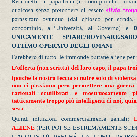
Resi inetti dal papa troia (io sono più che convin
qualcosa senza pretendere di essere
silvia “ron
parassitare ovunque (dal chiosco per strada,
condominio, all’Università, al Governo) e
UNICAMENTE SPIARE/ROVINARE/SA
OTTIMO OPERATO DEGLI UMANI
.
Farebbero di tutto, le immonde puttane aliene per n
L’offerta (non scritta) del loro capo, il papa tro
(poiché la nostra feccia si nutre solo di violenza 
non ci possiamo però permettere una guerra 
razionali equilibrati e mostruosamente p
tatticamente troppo più intelligenti di noi, quin
sesso
.
Quindi intuizioni commercialmente geniali:
ALIENE
(PER POI SE ESTREMAMENTE SODD
L’ACQUISTO) PERCHÉ LA LORO DEPRA