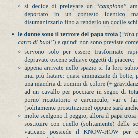
si decide di prelevare un
“campione”
ama
deportato in un contesto identico ma
disumanizzarlo fino a renderlo un docile schi
le donne sono il terrore del papa troia
(
“tira 
carro di buoi”
) e quindi non sono previste come
servono solo per essere trasformate rapi
depravate oscene schiave oggetti di piacere;
appena arrivate nello spazio si fa loro subi
mai più fiatare: quasi ammazzate di botte, 
una mandria di uomini di colore (+ gravidanz
ad un cavallo per pocciare in segno di tot
porno ricattatorio e carcinculo, vai e fa
(solitamente prostituzione) oppure sarà anch
molte scelgono il peggio, allora il papa troia a
sostituire con quello (solitamente) delle s
vaticano possiede il KNOW-HOW per co