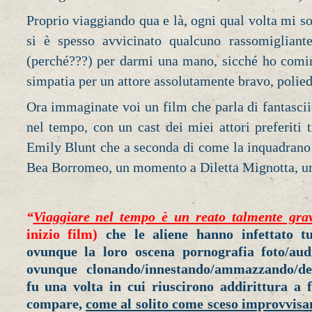
Proprio viaggiando qua e là, ogni qual volta mi so
si è spesso avvicinato qualcuno rassomigliant
(perché???) per darmi una mano, sicché ho comin
simpatia per un attore assolutamente bravo, polied
Ora immaginate voi un film che parla di fantascii
nel tempo, con un cast dei miei attori preferiti 
Emily Blunt che a seconda di come la inquadran
Bea Borromeo, un momento a Diletta Mignotta, 
“
Viaggiare nel tempo è un reato talmente gr
inizio film)
che le aliene hanno infettato t
ovunque la loro oscena pornografia foto/audio
ovunque clonando/innestando/ammazzando/de
fu una volta in cui riuscirono addirittura a 
compare,
come al solito come sceso improvvisa