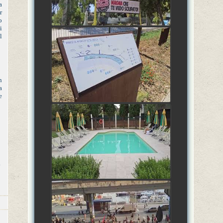
a
r
o
i
l
3 Luglio 2026: FASE
AMMATARRAM'MARALL'ANDROCCHIA,
Ostia Antica, Lazio, Italia
watch video
n
a
e
2 Luglio 2026: FASE
AMMATARRAM'MARALL'ANDROCCHIA,
Ostia Antica, Lazio, Italia
watch video
.
30 Giugno 2026: FASE
AMMATARRAM'MARALL'ANDROCCHIA,
Genova, Liguria, Italia