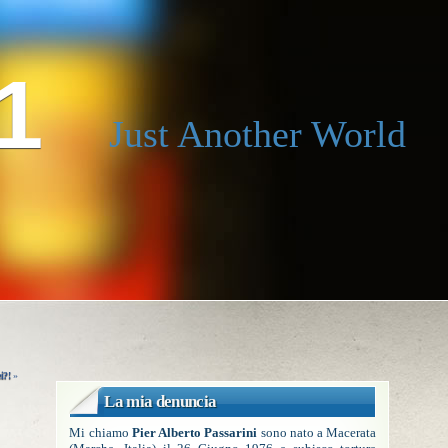
1
Just Another World
i?!
»
La mia denuncia
Mi chiamo
Pier Alberto Passarini
sono nato a Macerata