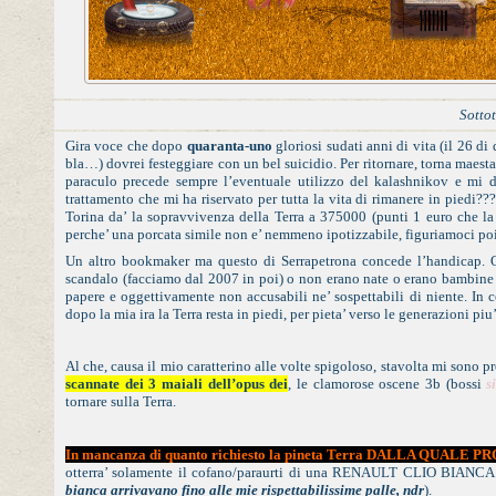
Sottot
Gira voce che dopo
quaranta-uno
gloriosi sudati anni di vita (il 26 di
bla…) dovrei festeggiare con un bel suicidio. Per ritornare, torna maesta
paraculo precede sempre l’eventuale utilizzo del kalashnikov e mi 
trattamento che mi ha riservato per tutta la vita di rimanere in piedi?
Torina da’ la sopravvivenza della Terra a 375000 (punti 1 euro che la
perche’ una porcata simile non e’ nemmeno ipotizzabile, figuriamoci poi 
Un altro bookmaker ma questo di Serrapetrona concede l’handicap. O
scandalo (facciamo dal 2007 in poi) o non erano nate o erano bambine e
papere e oggettivamente non accusabili ne’ sospettabili di niente. In c
dopo la mia ira la Terra resta in piedi, per pieta’ verso le generazioni piu
Al che, causa il mio caratterino alle volte spigoloso, stavolta mi sono p
scannate dei 3 maiali dell’opus dei
, le clamorose oscene 3b (bossi
s
tornare sulla Terra.
In mancanza di quanto richiesto la pineta Terra DALLA QUALE P
otterra’ solamente il cofano/paraurti di una RENAULT CLIO BIANCA s
bianca arrivavano fino alle mie rispettabilissime palle, ndr
).