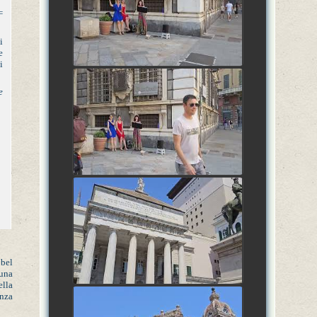
Genova, Liguria, Italia
=
watch video
i
e
i
27 Giugno 2026: FASE
e
AMMATARRAM'MARALL'ANDROCCHIA,
Genova, Liguria, Italia
watch video
27 Giugno 2026: FASE
AMMATARRAM'MARALL'ANDROCCHIA,
Genova, Liguria, Italia
watch video
 bel
 una
ella
enza
27 Giugno 2026: FASE