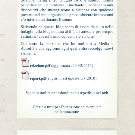
(Marche, Italia) il 26 Giugno 1976 e subisco torture
psico-fisiche quotidiane mediante sofisticatissimi
dispositivi che interagiscono a distanza con qualcosa
presente nel mio organismo e probabilmente innestatomi
e/o iniettatomi durante il sonno.
Scrivendo su questo blog spero di essere di aiuto nelle
indagini alla Magistratura al fine di arrestare per sempre
oni)
i criminali che mi hanno condannato a morte.
Qui sotto la relazione che ho inoltrato a Media e
Autorità e che aggiorno ogni qual volta raccolgo nuovi
elementi:
eni)
relazione.pdf
(aggiornata al 24/2/2011)
report.pdf
(english, last update 1/7/2010)
zzo)
Segnalo inoltre approfondimenti reperibili nel
web
.
Grazie a tutti per l'attenzione ed eventuale
dei)
collaborazione.