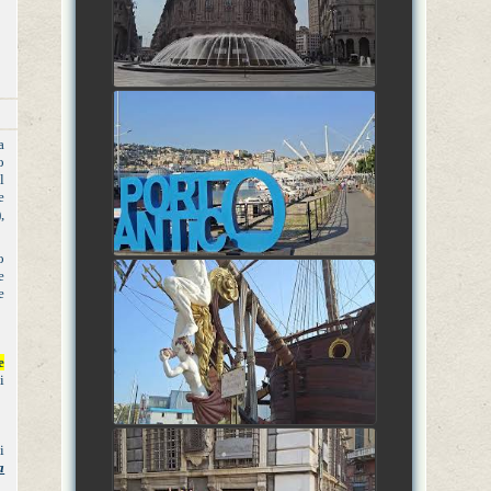
watch video
27 Giugno 2026: FASE
AMMATARRAM'MARALL'ANDROCCHIA,
a
o
Genova, Liguria, Italia
l
watch video
e
,
o
e
e
27 Giugno 2026: FASE
AMMATARRAM'MARALL'ANDROCCHIA,
Genova, Liguria, Italia
e
watch video
i
i
27 Giugno 2026: FASE
a
AMMATARRAM'MARALL'ANDROCCHIA,