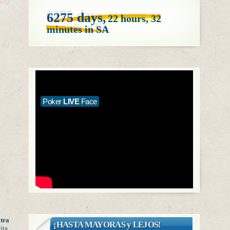
ger)
6275 days,
22 hours,
32
minutes
in SA
(b)
Poker
LIVE
Face
tra
¡HASTA MAYORAS y LEJOS!
ita,