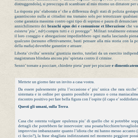
distruggendola), si preoccupa di scambiare al mio ritorno un dittatore per 
La risposta piu’ elaborata e’ che a differenza degli stati di polizia gestap
garantiscono nulla ai cittadini ma tramano solo per terrorizzare qualsiasi
come garanzia massima contro ogni tipo di sopruso e paura di denunciare vio
annichilimento dei
branchi opus dei e comunione et liberazione
che van
esistera’ piu’, ndr
) compra tutti e ci protegge”. Militari totalmente estran
il loro coraggio e abnegazione impedirebbero ogni mafia lasciando piena li
qualcuno (nessuno effettivamente, basti pensare alla mia storia con la p
della mafia) dovrebbe garantire e attuare.
Liberta’ civilta’ serenita’ giustizia merito, tutelati da un esercito indipe
magistratura blindata ancora piu’ spietata contro il crimine.
Senno’ tornate a pocciare, chiedete pieta’ pure per pisciare
e dimenticatem
Mettete un giorno fate un invito a casa vostra.
Da essere palesemente pritu l’occasione e’ piu’ unica che rara sicche
sistemata e in ordine per quanto possibile e pranzo o cena maniacalme
riscontro positivo per fare bella figura con l’ospite (il capo e’ soddisfatto
Questi gli umani, sulla Terra
.
Casa che ostenta volgare opulenza piu’ di quello che si potrebbe sop
dettagli che potrebbero far innervosire: una posata/bicchiere/tovagliol
improvviso imbarazzante quanto l’idiota che mi hanno messo accanto (che 
ci faccio?), la frase sbagliata indirizzatami nel momento peggiore possib