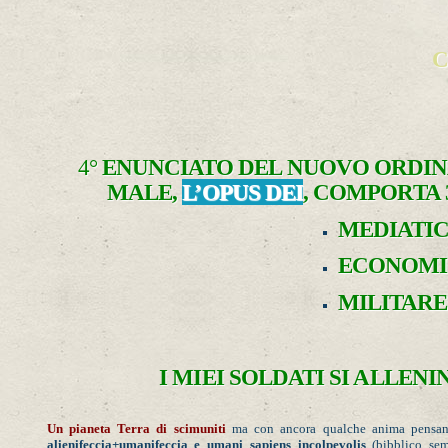
C
4°
ENUNCIATO DEL NUOVO ORDIN
MALE,
L’OPUS DEI
, COMPORTA 
MEDIATICA 
ECONOMICA 
MILITARE (g
I MIEI SOLDATI SI ALLEN
Un pianeta Terra di scimuniti
ma con ancora qualche anima pensa
alienifeccia+umanifeccia e umani sapiens incolpevolis
(bibblico se