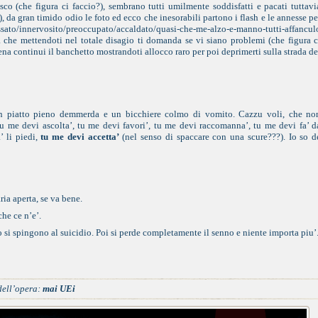
sco (che figura ci faccio?), sembrano tutti umilmente soddisfatti e pacati tuttavi
), da gran timido odio le foto ed ecco che inesorabili partono i flash e le annesse pe
tressato/innervosito/preoccupato/accaldato/quasi-che-me-alzo-e-manno-tutti-affancul
a che mettendoti nel totale disagio ti domanda se vi siano problemi (che figura c
na continui il banchetto mostrandoti allocco raro per poi deprimerti sulla strada de
n piatto pieno demmerda e un bicchiere colmo di vomito. Cazzu voli, che no
tu me devi ascolta’, tu me devi favori’, tu me devi raccomanna’, tu me devi fa’ d
’ li piedi,
tu me devi accetta’
(nel senso di spaccare con una scure???). Io so d
ria aperta, se va bene.
he ce n’e’.
o si spingono al suicidio. Poi si perde completamente il senno e niente importa piu’
dell’opera:
mai UEi