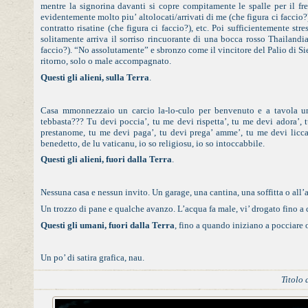
mentre la signorina davanti si copre compitamente le spalle per il fre
evidentemente molto piu’ altolocati/arrivati di me (che figura ci faccio?
contratto risatine (che figura ci faccio?), etc. Poi sufficientemente s
solitamente arriva il sorriso rincuorante di una bocca rosso Thailandi
faccio?). “No assolutamente” e sbronzo come il vincitore del Palio di Sie
ritorno, solo o male accompagnato.
Questi gli alieni, sulla Terra
.
Casa mmonnezzaio un carcio la-lo-culo per benvenuto e a tavola u
tebbasta??? Tu devi poccia’, tu me devi rispetta’, tu me devi adora’, 
prestanome, tu me devi paga’, tu devi prega’ amme’, tu me devi licca
benedetto, de lu vaticanu, io so religiosu, io so intoccabbile.
Questi gli alieni, fuori dalla Terra
.
Nessuna casa e nessun invito. Un garage, una cantina, una soffitta o all’a
Un trozzo di pane e qualche avanzo. L’acqua fa male, vi’ drogato fino a c
Questi gli umani, fuori dalla Terra
, fino a quando iniziano a pocciare 
Un po’ di satira grafica, nau.
Titolo 