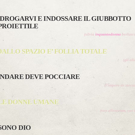
DROGARVI E INDOSSARE IL GIUBBOTTO
PROIETTILE
(silvia
inquantodonna
berlusc
DALLO SPAZIO E’ FOLLIA TOTALE
(gli ali
NDARE DEVE POCCIARE
(l’impero de stoca
LE DONNE UMANE
(vox alienorum, vox 
 SONO DIO