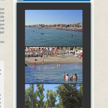
 non
dosi
tale
3 Luglio 2026: FASE
non
AMMATARRAM'MARALL'ANDROCCHIA,
 per
Ostia Lido, Lazio, Italia
 che
uppi
watch video
 una
3 Luglio 2026: FASE
AMMATARRAM'MARALL'ANDROCCHIA,
Ostia Lido, Lazio, Italia
watch video
a
n
3 Luglio 2026: FASE
i
AMMATARRAM'MARALL'ANDROCCHIA,
o
Ostia Antica, Lazio, Italia
a
i
watch video