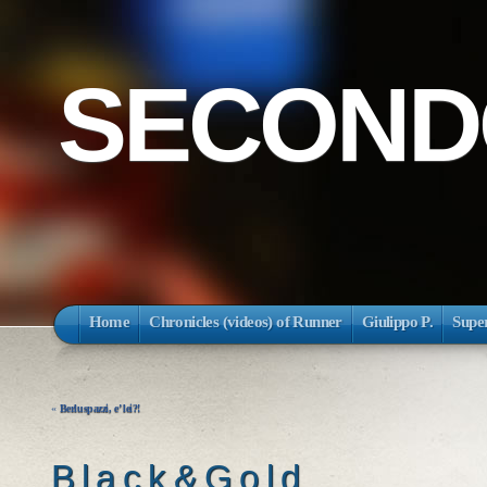
SECONDO
Home
Chronicles (videos) of Runner
Giulippo P.
Super
«
Berluspazzi, e’ lei?!
B l a c k & G o l d