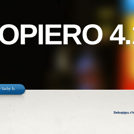
PIERO 4.
 baby b.
Berluspippa, e’ le