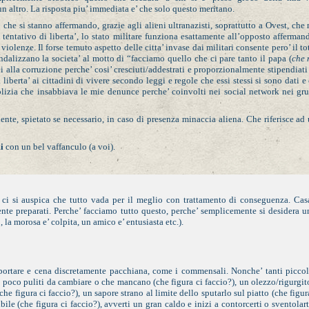
un altro. La risposta piu’ immediata e’ che solo questo meritano.
o che si stanno affermando, grazie agli alieni ultranazisti, soprattutto a Ovest, che
 tentativo di liberta’, lo stato militare funziona esattamente all’opposto afferman
lenze. Il forse temuto aspetto delle citta’ invase dai militari consente pero’ il to
dalizzano la societa’ al motto di “facciamo quello che ci pare tanto il papa (
che 
ei alla corruzione perche’ cosi’ cresciuti/addestrati e proporzionalmente stipendiati
berta’ ai cittadini di vivere secondo leggi e regole che essi stessi si sono dati e
olizia che insabbiava le mie denunce perche’ coinvolti nei social network nei gr
ndente, spietato se necessario, in caso di presenza minaccia aliena. Che riferisce ad
i
con un bel vaffanculo (a voi).
’ ci si auspica che tutto vada per il meglio con trattamento di conseguenza. Cas
nte preparati. Perche’ facciamo tutto questo, perche’ semplicemente si desidera u
, la morosa e’ colpita, un amico e’ entusiasta etc.).
portare e cena discretamente pacchiana, come i commensali. Nonche’ tanti piccol
o poco puliti da cambiare o che mancano (che figura ci faccio?), un olezzo/rigurgit
figura ci faccio?), un sapore strano al limite dello sputarlo sul piatto (che figur
ile (che figura ci faccio?), avverti un gran caldo e inizi a contorcerti o sventolart