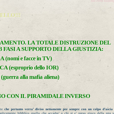
(un certo kazzin
ELLO!!!
AMENTO. LA TOTALE DISTRUZIONE DEL
3 FASI A SUPPORTO DELLA GIUSTIZIA:
(nomi e facce in TV)
(esproprio dello IOR)
uerra alla mafia aliena)
INO CON IL PIRAMIDALE INVERSO
nte
che pertanto verra’ diviso nettamente per sempre con un colpo d’ascia 
mplicemente bibblico quello che accadra’ a chi si e’ preso gioco della mia v