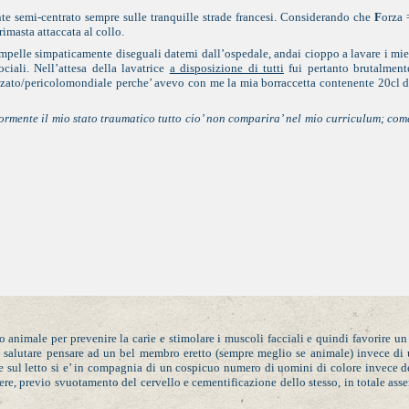
e semi-centrato sempre sulle tranquille strade francesi. Considerando che
F
orza 
imasta attaccata al collo.
mpelle simpaticamente diseguali datemi dall’ospedale, andai cioppo a lavare i mie
ciali. Nell’attesa della lavatrice
a disposizione di tutti
fui pertanto brutalment
lizzato/pericolomondiale perche’ avevo con me la mia borraccetta contenente 20cl d
iormente il mio stato traumatico tutto cio’ non comparira’ nel mio curriculum; com
 animale per prevenire la carie e stimolare i muscoli facciali e quindi favorire un
’ salutare pensare ad un bel membro eretto (sempre meglio se animale) invece di
e sul letto si e’ in compagnia di un cospicuo numero di uomini di colore invece d
riere, previo svuotamento del cervello e cementificazione dello stesso, in totale ass