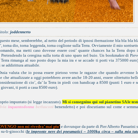
itolo:
joddennerto
 questo mese, sembrerebbe, al netto del periodo di ipnosi ibernazione bla bla bla bl
’, torna dio, torna leggenda, torna coglione sulla Terra. Ovviamente il mio sorrisett
domando, ma metti caso dovesse essere cosi’ quante chances ha la Terra dopo i
?? Pretendendo la ceregina sulla torta di uno sparo nel buio. Un bookmaker di Piev
 Terra rimanga al suo posto dopo la mia ira e se accade ti porti via 375000 euro)
se addirittura attuabile.
ssia valuta che io possa essere pietoso verso le ragazze che quando avvenne l
 che attualizzate a oggi potrebbero avere anche 18-20 anni, essere oltretutto bell
onsiderazione di cio’, da’ la Terra in piedi con handicap a 8500 (punti 1 euro e s
’ giovani, ti porti a casa 8500 euro).
roprio impuntato (si legge incazzato).
Mi si consegnino qui sul pianetino SA le test
ilvia
inquantodonna
berlusconi
benendetto) e poi discutiamo sul come e semma
ROVENGO non mi rivedra’ mai piu’
e dovunque da parte di Pier Alberto Passarini s
u-li-ginocchi (
le impronte nere dei pneumatici – 1000kg circa – sulla mia tut