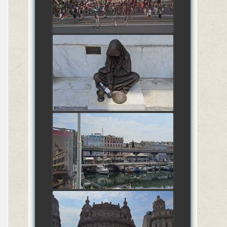
watch video
29 Giugno 2026: FASE
AMMATARRAM'MARALL'ANDROCCHIA,
Genova, Liguria, Italia
watch video
29 Giugno 2026: FASE
AMMATARRAM'MARALL'ANDROCCHIA,
Genova, Liguria, Italia
watch video
29 Giugno 2026: FASE
AMMATARRAM'MARALL'ANDROCCHIA,
Genova, Liguria, Italia