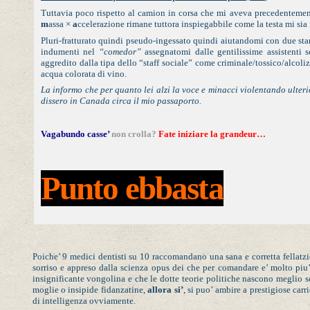
Tuttavia poco rispetto al camion in corsa che mi aveva precedentement
m
assa
×
a
ccelerazione rimane tuttora inspiegabbile come la testa mi sia r
Pluri-fratturato quindi pseudo-ingessato quindi aiutandomi con due sta
indumenti nel
“comedor”
assegnatomi dalle gentilissime assistenti so
aggredito dalla tipa dello “staff sociale” come criminale/tossico/alco
acqua colorata di vino.
La informo che per quanto lei alzi la voce e minacci violentando ulter
dissero in Canada circa il mio passaporto.
Vagabundo casse’
non crolla?
Fate iniziare la grandeur…
Punto ebbasta
Poiche’ 9 medici dentisti su 10 raccomandano una sana e corretta fellatzio
sorriso e appreso dalla scienza opus dei che per comandare e’ molto piu
insignificante vongolina e che le dotte teorie politiche nascono meglio s
moglie o insipide fidanzatine,
allora si’
, si puo’ ambire a prestigiose car
di intelligenza ovviamente.